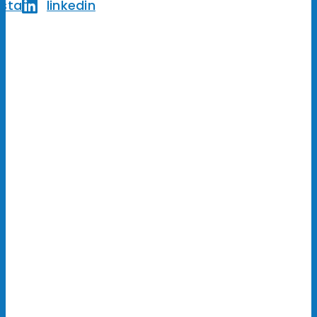
nsta
linkedin