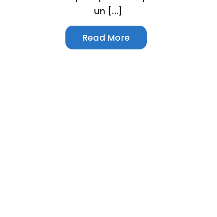
un [...]
Read More