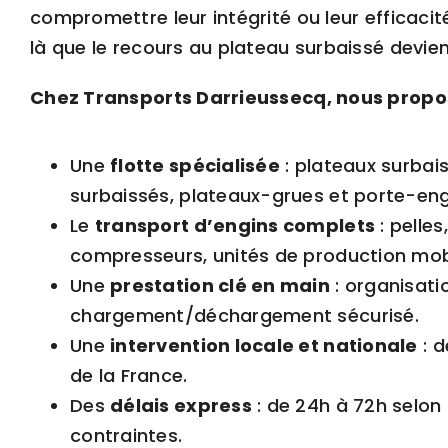
compromettre leur intégrité ou leur efficacit
là que le recours au plateau surbaissé devien
Chez Transports Darrieussecq, nous propo
Une
flotte spécialisée
: plateaux surbais
surbaissés,
plateaux-grues
et porte-eng
Le
transport d’engins
complets
: pelles
compresseurs, unités de production mobi
Une
prestation clé en main
: organisatio
chargement/déchargement sécurisé.
Une
intervention locale et nationale
: d
de la France.
Des
délais express
: de 24h à 72h selon 
contraintes.