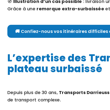
🧭
Illustration d’un cas possible
: livraison 
Grâce à une
remorque extra-surbaissée
et
🚚 Confiez-nous vos itinéraires difficile
L’expertise des Tra
plateau surbaissé
Depuis plus de 30 ans,
Transports Darrieus
de transport complexe.