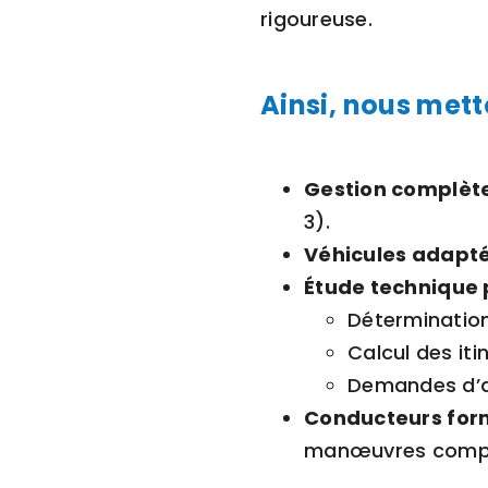
rigoureuse.
Ainsi, nous mett
Gestion complèt
3).
Véhicules adapt
Étude technique 
Détermination
Calcul des it
Demandes d’au
Conducteurs for
manœuvres compl