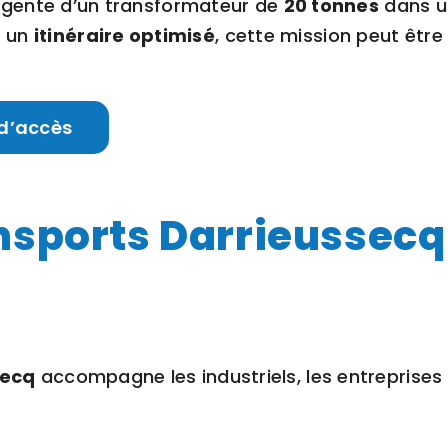
urgente d’un transformateur de
20 tonnes
dans un
 un
itinéraire optimisé
, cette mission peut être
s d’accès
nsports Darrieussecq
secq
accompagne les industriels, les entreprises 